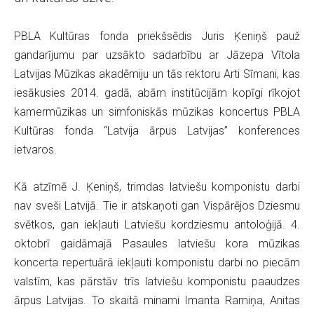
PBLA Kultūras fonda priekšsēdis Juris Ķeniņš pauž
gandarījumu par uzsākto sadarbību ar
Jāzepa Vītola
Latvijas Mūzikas akadēmiju un tās rektoru Arti Sīmani, kas
iesākusies 2014. gadā, abām institūcijām kopīgi rīkojot
kamermūzikas un simfoniskās mūzikas koncertus PBLA
Kultūras fonda “Latvija ārpus Latvijas” konferences
ietvaros.
Kā atzīmē J. Ķeniņš, trimdas latviešu komponistu darbi
nav sveši Latvijā. Tie ir atskaņoti gan Vispārējos Dziesmu
svētkos, gan iekļauti Latviešu kordziesmu antoloģijā. 4.
oktobrī gaidāmajā Pasaules latviešu kora mūzikas
koncerta repertuārā iekļauti komponistu darbi no piecām
valstīm, kas pārstāv trīs latviešu komponistu paaudzes
ārpus Latvijas. To skaitā minami
Imanta Ramiņa, Anitas