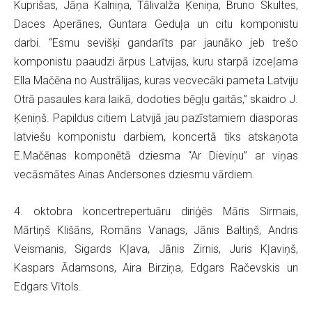
Kuprišas, Jāņa Kalniņa, Tālivalža Ķeniņa, Bruno Skultes,
Daces Aperānes, Guntara Geduļa un citu komponistu
darbi. “Esmu sevišķi gandarīts par jaunāko jeb trešo
komponistu paaudzi ārpus Latvijas, kuru starpā izceļama
Ella Mačēna no Austrālijas, kuras vecvecāki pameta Latviju
Otrā pasaules kara laikā, dodoties bēgļu gaitās,” skaidro J.
Ķeniņš. Papildus citiem Latvijā jau pazīstamiem diasporas
latviešu komponistu darbiem, koncertā tiks atskaņota
E.Mačēnas komponētā dziesma “Ar Dieviņu” ar viņas
vecāsmātes Ainas Andersones dziesmu vārdiem.
4. oktobra koncertrepertuāru diriģēs Māris Sirmais,
Mārtiņš Klišāns, Romāns Vanags, Jānis Baltiņš, Andris
Veismanis, Sigards Kļava, Jānis Zirnis, Juris Kļaviņš,
Kaspars Ādamsons, Aira Birziņa, Edgars Račevskis un
Edgars Vītols.