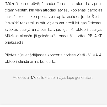
“Mūzikā esam būvējuši sadarbības tiltus starp Latviju un
citām valstīm, kur vien atrodas latviešu kopienas, darbojas
latviešu kori un komponisti, un top latviešu daiļrade. Šie tilti
ir skaidri redzami un pār viņiem var droši iet gan Dziesmu
svētkos Latvijā un ārpus Latvijas, gan 4. oktobrī Latvijas
Mūzikas akadēmijā gaidāmajā koncertā,” norāda PBLA KF
priekšsēdis.
Biļetes būs iegādājamas koncerta norises vietā JVLMA 4.
oktobrī stundu pirms koncerta.
Veidots ar
Mozello
- labo mājas lapu ģeneratoru.