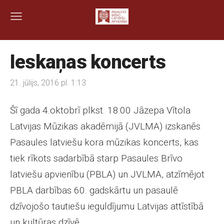
Ieskaņas koncerts
21. jūlijs, 2016 pl. 1:13
Šī gada 4.oktobrī plkst. 18:00 Jāzepa Vītola
Latvijas Mūzikas akadēmijā (JVLMA) izskanēs
Pasaules latviešu kora mūzikas koncerts, kas
tiek rīkots sadarbībā starp Pasaules Brīvo
latviešu apvienību (PBLA) un JVLMA, atzīmējot
PBLA darbības 60. gadskārtu un pasaulē
dzīvojošo tautiešu ieguldījumu Latvijas attīstībā
un kultūras dzīvē.